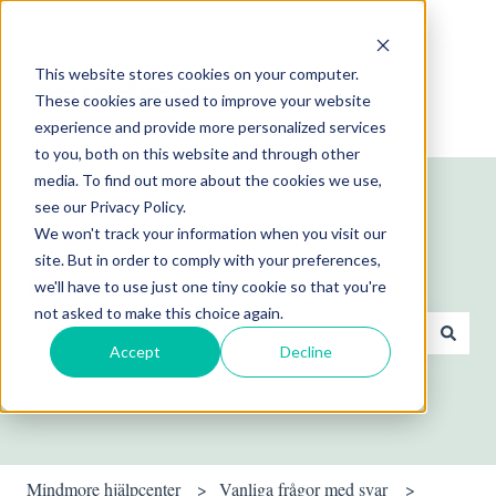
Svenska
Visa undermenyer för översättningar
This website stores cookies on your computer.
These cookies are used to improve your website
experience and provide more personalized services
to you, both on this website and through other
media. To find out more about the cookies we use,
see our Privacy Policy.
We won't track your information when you visit our
site. But in order to comply with your preferences,
Hej! Hur kan vi hjälpa dig?
we'll have to use just one tiny cookie so that you're
not asked to make this choice again.
Accept
Decline
Det finns inga förslag eftersom sökfältet är tomt.
Mindmore hjälpcenter
Vanliga frågor med svar