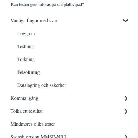
Kan testen genomföras på surfplatta/ipad?
Vanliga frågor med svar
Logga in
Testning
Tolkning
Felsökning
Datalagring och säkerhet
Komma igång
Tolka ett resultat
Innan testning
Mindmores olika tester
Testa med Mindmore
Frågor och svar
Svensk version MMSE-NR3
Den kognitiva profilen