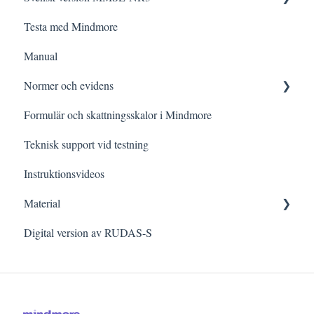
Testa med Mindmore
Tips och strategier
Frågor och svar
Manual
Kognitiva funktioner i vardagen
Administrering
Normer och evidens
Testning vid specifik frågeställning
Rättning och Tolkning för specifik kategori
Formulär och skattningsskalor i Mindmore
Meddelanden i detaljerade resultatvyn
Forskningsartiklar och sammanfattningar
Teknisk support vid testning
Evidens per domän
Instruktionsvideos
Material
Digital version av RUDAS-S
Nedladdningsbart material