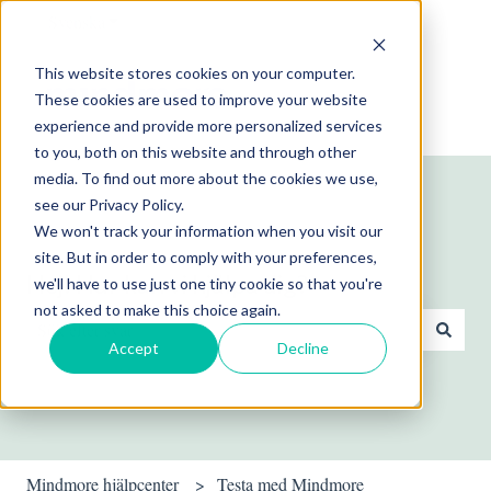
Svenska
Visa undermenyer för översättningar
This website stores cookies on your computer.
These cookies are used to improve your website
experience and provide more personalized services
to you, both on this website and through other
media. To find out more about the cookies we use,
see our Privacy Policy.
We won't track your information when you visit our
site. But in order to comply with your preferences,
Hej! Hur kan vi hjälpa dig?
we'll have to use just one tiny cookie so that you're
not asked to make this choice again.
Accept
Decline
Det finns inga förslag eftersom sökfältet är tomt.
Mindmore hjälpcenter
Testa med Mindmore