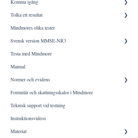
Komma igång
Logga in
Tolka ett resultat
Testning
Innan testning
Mindmores olika tester
Tolkning
Testa med Mindmore
Frågor och svar
Svensk version MMSE-NR3
Felsökning
Den kognitiva profilen
Testa med Mindmore
Datalagring och säkerhet
Tips och strategier
Frågor och svar
Manual
Kognitiva funktioner i vardagen
Administrering
Normer och evidens
Testning vid specifik frågeställning
Rättning och Tolkning för specifik kategori
Formulär och skattningsskalor i Mindmore
Meddelanden i detaljerade resultatvyn
Forskningsartiklar och sammanfattningar
Teknisk support vid testning
Evidens per domän
Instruktionsvideos
Material