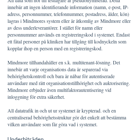
All data som hör till testtagare är pseudonymiserad. Detta
innebär att ingen identifierande information (namn, e-post, IP-
adress, personnummer, telefonnummer, postadress, ålder, kön)
lagras i Mindmores system eller är åtkomlig av Mindmore eller
av dess underleverantörer. I stället för namn eller
personnummer används en registreringskod i systemet. Endast
ett fåtal personer på kliniken har tillgång till kodnyckeln som
kopplar ihop en person med en registreringskod.
Mindmore tillhandahåller en s.k. multitenant-lösning. Det
innebär att varje organisations data är separerad via
behörighetskontroll och bara är nåbar för autentiserade
användare med rätt organisationstillhörighet och auktorisering.
Mindmore erbjuder även multifaktorautentisering vid
inloggning för extra säkerhet.
All datatrafik in och ut ur systemet är krypterad. och en
centraliserad behörighetsstruktur gör det enkelt att bestämma
vilken användare som får göra vad i systemet.
Underbiträden