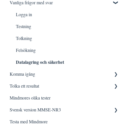
Vanliga frågor med svar
Logga in
Testning
Tolkning
Felsökning
Datalagring och säkerhet
Komma igång
Tolka ett resultat
Innan testning
Mindmores olika tester
Testa med Mindmore
Frågor och svar
Svensk version MMSE-NR3
Den kognitiva profilen
Testa med Mindmore
Tips och strategier
Frågor och svar