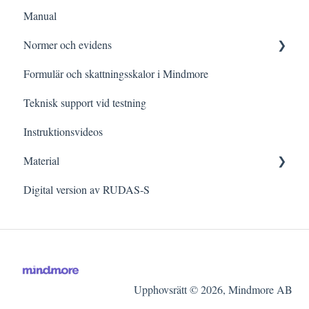
Manual
Kognitiva funktioner i vardagen
Administrering
Normer och evidens
Testning vid specifik frågeställning
Rättning och Tolkning för specifik kategori
Formulär och skattningsskalor i Mindmore
Meddelanden i detaljerade resultatvyn
Forskningsartiklar och sammanfattningar
Teknisk support vid testning
Evidens per domän
Instruktionsvideos
Material
Digital version av RUDAS-S
Nedladdningsbart material
Upphovsrätt © 2026, Mindmore AB