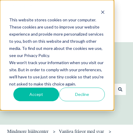
Svenska
Visa undermenyer för översättningar
This website stores cookies on your computer.
These cookies are used to improve your website
experience and provide more personalized services
to you, both on this website and through other
media. To find out more about the cookies we use,
see our Privacy Policy.
We won't track your information when you visit our
site. But in order to comply with your preferences,
Hej! Hur kan vi hjälpa dig?
we'll have to use just one tiny cookie so that you're
not asked to make this choice again.
Accept
Decline
Det finns inga förslag eftersom sökfältet är tomt.
Mindmore hjälpcenter
Vanliga frågor med svar