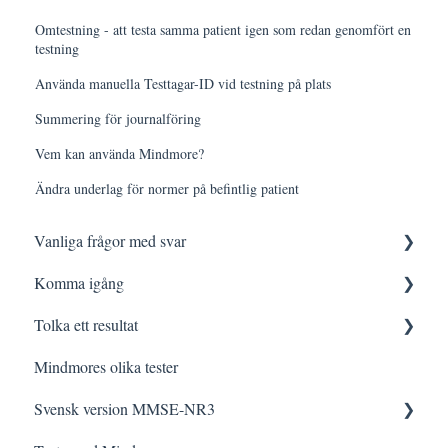
Omtestning - att testa samma patient igen som redan genomfört en
testning
Använda manuella Testtagar-ID vid testning på plats
Summering för journalföring
Vem kan använda Mindmore?
Ändra underlag för normer på befintlig patient
Vanliga frågor med svar
Komma igång
Logga in
Tolka ett resultat
Testning
Innan testning
Mindmores olika tester
Tolkning
Testa med Mindmore
Frågor och svar
Svensk version MMSE-NR3
Felsökning
Den kognitiva profilen