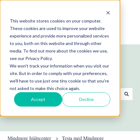
Svenska
Visa undermenyer för översättningar
This website stores cookies on your computer.
These cookies are used to improve your website
experience and provide more personalized services
to you, both on this website and through other
media. To find out more about the cookies we use,
see our Privacy Policy.
We won't track your information when you visit our
site. But in order to comply with your preferences,
Hej! Hur kan vi hjälpa dig?
we'll have to use just one tiny cookie so that you're
not asked to make this choice again.
Accept
Decline
Det finns inga förslag eftersom sökfältet är tomt.
Mindmore hjälpcenter
Testa med Mindmore