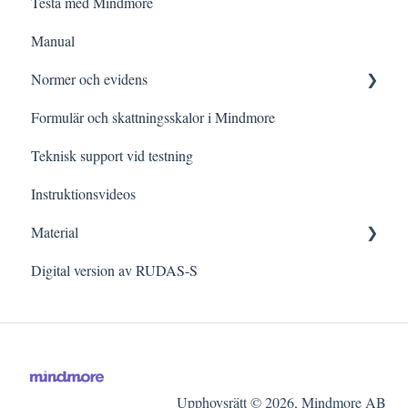
Testa med Mindmore
Datalagring och säkerhet
Tips och strategier
Frågor och svar
Manual
Kognitiva funktioner i vardagen
Administrering
Normer och evidens
Testning vid specifik frågeställning
Rättning och Tolkning för specifik kategori
Formulär och skattningsskalor i Mindmore
Meddelanden i detaljerade resultatvyn
Forskningsartiklar och sammanfattningar
Teknisk support vid testning
Evidens per domän
Instruktionsvideos
Material
Digital version av RUDAS-S
Nedladdningsbart material
Upphovsrätt © 2026, Mindmore AB