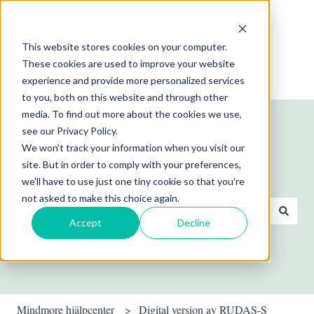
Svenska
Visa undermenyer för översättningar
This website stores cookies on your computer.
These cookies are used to improve your website
experience and provide more personalized services
to you, both on this website and through other
media. To find out more about the cookies we use,
see our Privacy Policy.
We won't track your information when you visit our
site. But in order to comply with your preferences,
Hej! Hur kan vi hjälpa dig?
we'll have to use just one tiny cookie so that you're
not asked to make this choice again.
Accept
Decline
Det finns inga förslag eftersom sökfältet är tomt.
Mindmore hjälpcenter
Digital version av RUDAS-S