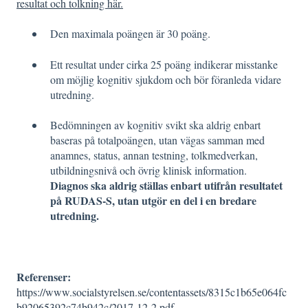
resultat och tolkning här.
Den maximala poängen är 30 poäng.
Ett resultat under cirka 25 poäng indikerar misstanke
om möjlig kognitiv sjukdom och bör föranleda vidare
utredning.
Bedömningen av kognitiv svikt ska aldrig enbart
baseras på totalpoängen, utan vägas samman med
anamnes, status, annan testning, tolkmedverkan,
utbildningsnivå och övrig klinisk information.
Diagnos ska aldrig ställas enbart utifrån resultatet
på RUDAS-S, utan utgör en del i en bredare
utredning.
Referenser:
https://www.socialstyrelsen.se/contentassets/8315c1b65e064fc
b92065392c74b942c/2017-12-2.pdf