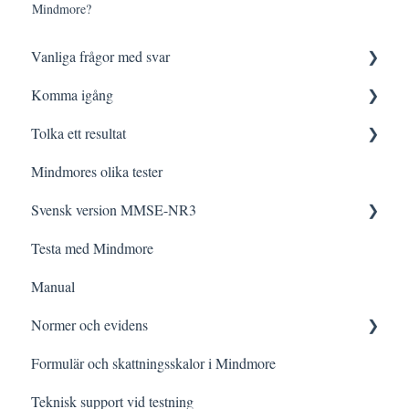
Mindmore?
Vanliga frågor med svar
Komma igång
Logga in
Tolka ett resultat
Testning
Innan testning
Mindmores olika tester
Tolkning
Testa med Mindmore
Frågor och svar
Svensk version MMSE-NR3
Felsökning
Den kognitiva profilen
Testa med Mindmore
Datalagring och säkerhet
Tips och strategier
Frågor och svar
Manual
Kognitiva funktioner i vardagen
Administrering
Normer och evidens
Testning vid specifik frågeställning
Rättning och Tolkning för specifik kategori
Formulär och skattningsskalor i Mindmore
Meddelanden i detaljerade resultatvyn
Forskningsartiklar och sammanfattningar
Teknisk support vid testning
Evidens per domän