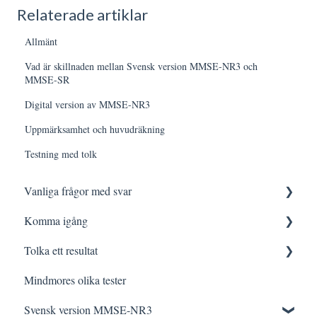
Relaterade artiklar
Allmänt
Vad är skillnaden mellan Svensk version MMSE-NR3 och
MMSE-SR
Digital version av MMSE-NR3
Uppmärksamhet och huvudräkning
Testning med tolk
Vanliga frågor med svar
Komma igång
Logga in
Tolka ett resultat
Testning
Innan testning
Mindmores olika tester
Tolkning
Testa med Mindmore
Frågor och svar
Svensk version MMSE-NR3
Felsökning
Den kognitiva profilen