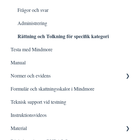
Datalagring och säkerhet
Tips och strategier
Frågor och svar
Kognitiva funktioner i vardagen
Administrering
Rättning och Tolkning för specifik kategori
Testning vid specifik frågeställning
Testa med Mindmore
Meddelanden i detaljerade resultatvyn
Manual
Normer och evidens
Formulär och skattningsskalor i Mindmore
Forskningsartiklar och sammanfattningar
Teknisk support vid testning
Evidens per domän
Instruktionsvideos
Material