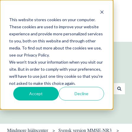
Svenska
Visa undermenyer för översättningar
This website stores cookies on your computer.
These cookies are used to improve your website
experience and provide more personalized services
to you, both on this website and through other
media. To find out more about the cookies we use,
see our Privacy Policy.
We won't track your information when you visit our
site. But in order to comply with your preferences,
Hej! Hur kan vi hjälpa dig?
we'll have to use just one tiny cookie so that you're
not asked to make this choice again.
Accept
Decline
Det finns inga förslag eftersom sökfältet är tomt.
Mindmore hjälpcenter
Svensk version MMSE-NR3