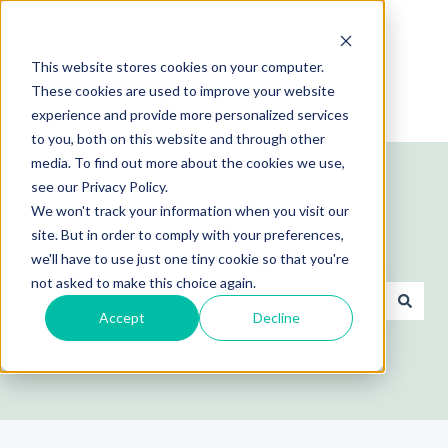
Svenska
Visa undermenyer för översättningar
This website stores cookies on your computer.
These cookies are used to improve your website
experience and provide more personalized services
to you, both on this website and through other
media. To find out more about the cookies we use,
see our Privacy Policy.
We won't track your information when you visit our
site. But in order to comply with your preferences,
Hej! Hur kan vi hjälpa dig?
we'll have to use just one tiny cookie so that you're
not asked to make this choice again.
Accept
Decline
Det finns inga förslag eftersom sökfältet är tomt.